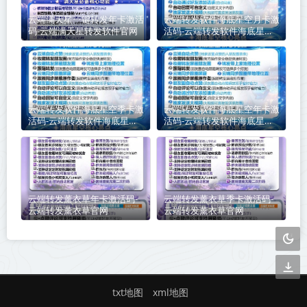
云端满天星一键转发年卡激活
云端转发软件海底星空月卡激
码-云端满天星转发软件官网
活码-云端转发软件海底星空
官网
云端转发软件海底星空季卡激
云端转发软件海底星空年卡激
活码-云端转发软件海底星空
活码-云端转发软件海底星空
官网
官网
云端转发薰衣草年卡激活码-
云端转发薰衣草季卡激活码-
云端转发薰衣草官网
云端转发薰衣草官网
txt地图
xml地图