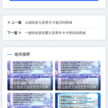
上一篇
云端转发九里香月卡激活码商城
下一篇
一键转发朋友圈九里香年卡卡密自助商城
相关推荐
云端满天星一键转发月卡激活
云端满天星一键转发季卡激活
码-云端满天星转发软件官网
码-云端满天星转发软件官网