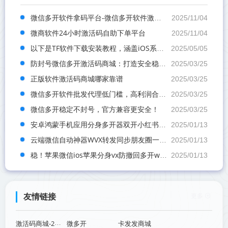
微信多开软件拿码平台-微信多开软件激活码自助购买网站
2025/11/04
微商软件24小时激活码自助下单平台
2025/11/04
以下是‌TF软件下载安装教程‌，涵盖iOS系统操作指南：
2025/05/05
防封号微信多开激活码商城：打造安全稳定的线上交易环境
2025/03/25
正版软件激活码商城哪家靠谱
2025/03/25
微信多开软件批发代理低门槛，高利润合作，轻松开启副业！
2025/03/25
微信多开稳定不封号，官方兼容更安全！
2025/03/25
安卓鸿蒙手机应用分身多开器双开小红书wx微信vx快手抖音闲鱼软件
2025/01/13
云端微信自动神器WVX转发同步朋友圈一键跟圈软件苹果安卓云转发
2025/01/13
稳！苹果微信ios苹果分身vx防撤回多开wx软件密友专业版双开
2025/01/13
更多
友情链接
微多开
卡发发商城
激活码商城-24小时自动发货