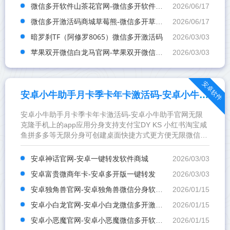
微信多开软件山茶花官网-微信多开软件山茶花激活码
2026/06/17
微信多开激活码商城草莓熊-微信多开草莓熊官网
2026/06/17
暗罗刹TF（阿修罗8065）微信多开激活码
2026/03/03
苹果双开微信白龙马官网-苹果双开微信白龙马授权码卡密
2026/03/03
安卓软件
安卓小牛助手月卡季卡年卡激活码-安卓小牛助手官网
安卓小牛助手月卡季卡年卡激活码-安卓小牛助手官网无限
克隆手机上的app应用分身支持支付宝DY KS 小红书淘宝咸
鱼拼多多等无限分身可创建桌面快捷方式更方便无限微信多
开（内置 多功能转发）支持小程序定位朋友圈定位 实时共
享位置消息防撤回 ｜语音转发万群同步讲师讲课必备神器支
安卓神话官网-安卓一键转发软件商城
2026/03/03
持自动抢群私抢红包?收转账无限上传转发朋友
安卓富贵微商年卡-安卓多开版一键转发
2026/03/03
安卓独角兽官网-安卓独角兽微信分身软件激活码商城
2026/01/15
安卓小白龙官网-安卓小白龙微信多开激活码自助商城
2026/01/15
安卓小恶魔官网-安卓小恶魔微信多开软件激活码批发平台
2026/01/15