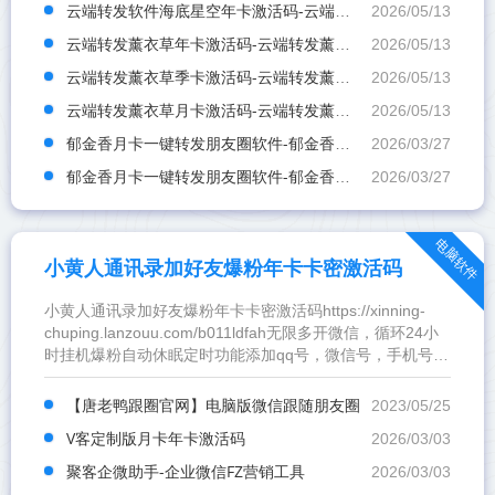
云端转发软件海底星空年卡激活码-云端转发软件海底星空官网
2026/05/13
云端转发薰衣草年卡激活码-云端转发薰衣草官网
2026/05/13
云端转发薰衣草季卡激活码-云端转发薰衣草官网
2026/05/13
云端转发薰衣草月卡激活码-云端转发薰衣草官网
2026/05/13
郁金香月卡一键转发朋友圈软件-郁金香年卡一键转发朋友圈软件激活码购买
2026/03/27
郁金香月卡一键转发朋友圈软件-郁金香季卡一键转发朋友圈软件激活码购买
2026/03/27
电脑软件
小黄人通讯录加好友爆粉年卡卡密激活码
小黄人通讯录加好友爆粉年卡卡密激活码https://xinning-
chuping.lanzouu.com/b011ldfah无限多开微信，循环24小
时挂机爆粉自动休眠定时功能添加qq号，微信号，手机号爆
粉自动回复好友消息，群消息，图灵机器人设置间隔时间自
动收款，新好友自动回复自动备注，自定义备注检测微信号
【唐老鸭跟圈官网】电脑版微信跟随朋友圈
2023/05/25
是否开通好友通过自动统计数量内置检测频繁，
V客定制版月卡年卡激活码
2026/03/03
聚客企微助手-企业微信FZ营销工具
2026/03/03